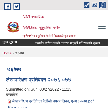
Skip to main content
मेलौली नगरपालिका
मेलौली,बैतडी, सुदूरपश्‍चिम प्रदेश
"कृषि पर्यटन र पूर्वाधार, मेलौली विकासको मुल आधार"
मुख्य सूचनाः
स्थानीय श्रोत व्यक्ती करारमा पदपुर्ती गर्ने सम्बन्धी सूचना ।
स
You are here
Home
» ७६/७७
७६/७७
लेखापरिक्षण प्रतिवेदन २०७६-०७७
Submitted on:
Sun, 03/27/2022 - 11:13
दस्तावेज:
लेखापरिक्षण प्रतिवेदन मेलौली नगरपालिका, २०७६-०७७.pdf
Read more
about लेखापरिक्षण प्रतिवेदन २०७६-०७७