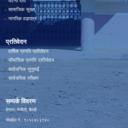
घटना दर्ता
सामाजिक सुरक्षा
नागरिक वडापत्र
प्रतिवेदन
वार्षिक प्रगति प्रतिवेदन
चौमासिक प्रगति प्रतिवेदन
सार्वजनिक सुनुवाई
सार्वजनिक परीक्षण
सम्पर्क विवरण
ठेगाना: मेलौली, बैतडी
मोबाईल नं.: ९८५८७८३९४०