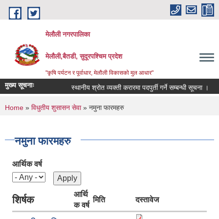
Skip to main content
मेलौली नगरपालिका
मेलौली,बैतडी, सुदूरपश्‍चिम प्रदेश
"कृषि पर्यटन र पूर्वाधार, मेलौली विकासको मुल आधार"
मुख्य सूचनाः
स्थानीय श्रोत व्यक्ती करारमा पदपुर्ती गर्ने सम्बन्धी सूचना ।
स
You are here
Home
»
विधुतीय शुसासन सेवा
» नमुना फारमहरु
नमुना फारमहरु
आर्थिक वर्ष
आर्थि
शिर्षक
मिति
दस्तावेज
क वर्ष