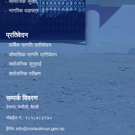
सामाजिक सुरक्षा
नागरिक वडापत्र
प्रतिवेदन
वार्षिक प्रगति प्रतिवेदन
चौमासिक प्रगति प्रतिवेदन
सार्वजनिक सुनुवाई
सार्वजनिक परीक्षण
सम्पर्क विवरण
ठेगाना: मेलौली, बैतडी
मोबाईल नं.: ९८५८७८३९४०
ईमेल:
info@melaulimun.gov.np