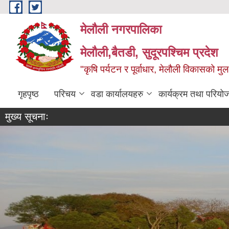
Skip to main content
मेलौली नगरपालिका
मेलौली,बैतडी, सुदूरपश्‍चिम प्रदेश
"कृषि पर्यटन र पूर्वाधार, मेलौली विकासको म
गृहपृष्ठ
परिचय
वडा कार्यालयहरु
कार्यक्रम तथा परियो
मुख्य सूचनाः