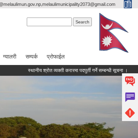
o@melaulimun.gov.np,melaulimunicipality2073@gmail.com
Search form
Search
ग्यालरी
सम्पर्क
प्रोफाईल
स्थानीय श्रोत व्यक्ती करारमा पदपुर्ती गर्ने सम्बन्धी सूचना ।
सरुवा सहम