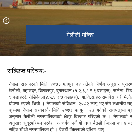
काडा बजार तथा मणिलेक उ.मा.वि
मेलौली मन्दिर
मेलौली नगरपालिकाको नव निर्मित भवन
सञ्छिप्त परिचय:-
नेपाल सरकारको मिति २०७३ फागुुन २२ गतेको निर्णय अनुसार प्रारम
मेलौली, महारुद्र, बिशालपुर, दुर्गास्थान (१,२,३,८ र ९ वडाहरु), सलेना, श
९ वडाहरु), रोडिदेवल(४,५,६ र ७ वडाहरु), गा.वि.स.हरु समाबेस गरी मेल
घोषणा भएको थियो । नेपालको संविधान, २०७२ लागू भए संगै स्थानीय तहहरु
क्रममा नेपाल सरकारकै मिति २०७३ फागुन २७ गतेको राजपत्रमा प्
अनुसार मेलौली नगरपालिकाको क्षेत्र विस्तार गरिएको छ । नेपालको 
अनुसार सुदूरपश्चिम प्रदेश अन्तर्गत पर्ने यो नगर बैतडी जिल्ला का ४ 
सहित चौथो नगरपालिका हो । बैतडी जिल्लाको दक्षिण–पश्