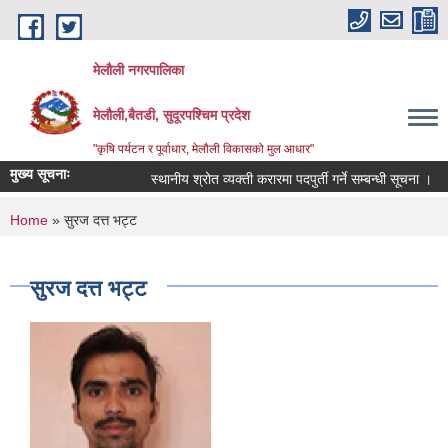
Skip to main content
मेलौली नगरपालिका
मेलौली,बैतडी, सुदूरपश्‍चिम प्रदेश
"कृषि पर्यटन र पूर्वाधार, मेलौली विकासको मुल आधार"
मुख्य सूचनाः
स्थानीय श्रोत व्यक्ती करारमा पदपुर्ती गर्ने सम्बन्धी सूचना ।
You are here
Home
» सुरज दत्त भट्ट
सुरज दत्त भट्ट