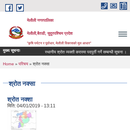
Skip to main content
मेलौली नगरपालिका
मेलौली,बैतडी, सुदूरपश्‍चिम प्रदेश
"कृषि पर्यटन र पूर्वाधार, मेलौली विकासको मुल आधार"
मुख्य सूचनाः
स्थानीय श्रोत व्यक्ती करारमा पदपुर्ती गर्ने सम्बन्धी सूचना ।
You are here
Home
»
परिचय
» श्रोत नक्सा
श्रोत नक्सा
श्रोत नक्शा
मिति:
04/01/2019 - 13:11