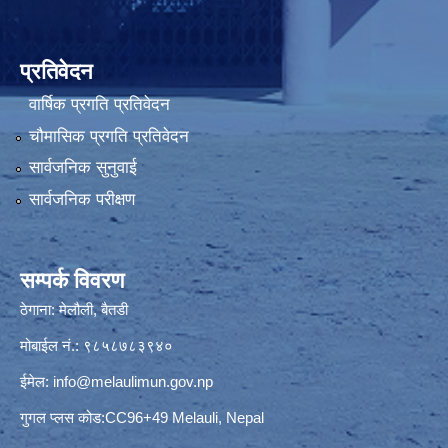
प्रतिवेदन
वार्षिक प्रगति प्रतिवेदन
चौमासिक प्रगति प्रतिवेदन
सार्वजनिक सुनुवाई
सार्वजनिक परीक्षण
सम्पर्क विवरण
ठेगाना: मेलौली, बैतडी
मोबाईल नं.: ९८५८७८३९४०
ईमेल:
info@melaulimun.gov.np
गुगल प्लस कोड:CC96+49 Melauli, Nepal