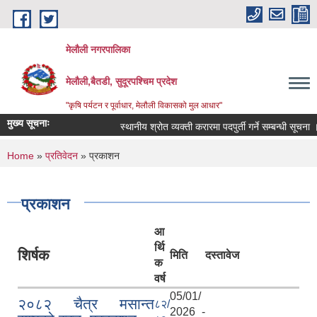
Skip to main content
मेलौली नगरपालिका
मेलौली,बैतडी, सुदूरपश्‍चिम प्रदेश
"कृषि पर्यटन र पूर्वाधार, मेलौली विकासको मुल आधार"
मुख्य सूचनाः
स्थानीय श्रोत व्यक्ती करारमा पदपुर्ती गर्ने सम्बन्धी सूचना ।
You are here
Home
»
प्रतिवेदन
» प्रकाशन
प्रकाशन
आ
र्थि
शिर्षक
मिति
दस्तावेज
क
वर्ष
05/01/
२०८२ चैत्र मसान्त
८२/
2026 -