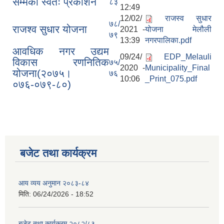
सम्मको स्वतः प्रकाशन
८३
12:49
12/02/
राजस्व सुधार
७८/
राजश्व सुधार योजना
2021 -
योजना मेलौली
७९
13:39
नगरपालिका.pdf
आवधिक नगर उद्यम
09/24/
EDP_Melauli
विकास रणनितिक
७५/
2020 -
Municipality_Final
योजना(२०७५।
७६
10:06
_Print_075.pdf
०७६-०७९-८०)
बजेट तथा कार्यक्रम
आय व्यय अनुमान २०८३-८४
मिति:
06/24/2026 - 18:52
बजेट तथा कार्यक्रम २०८२/८३