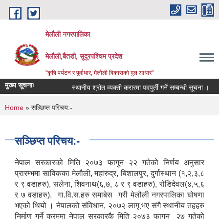
Skip to main content
मेलौली नगरपालिका
मेलौली,बैतडी, सुदूरपश्‍चिम प्रदेश
"कृषि पर्यटन र पूर्वाधार, मेलौली विकासको मुल आधार"
मुख्य सूचनाः
स्थानीय श्रोत व्यक्ती करारमा पदपुर्ती गर्ने सम्बन्धी सूचना ।
स
You are here
Home
» सञ्छिप्त परिचय:-
सञ्छिप्त परिचय:-
नेपाल सरकारको मिति २०७३ फागुुन २२ गतेको निर्णय अनुसार
प्रारम्भमा साविकका मेलौली, महारुद्र, बिशालपुर, दुर्गास्थान (१,२,३,८
र ९ वडाहरु), सलेना, शिवनाथ(६,७, ८ र ९ वडाहरु), रोडिदेवल(४,५,६
र ७ वडाहरु), गा.वि.स.हरु समाबेस गरी मेलौली नगरपालिका घोषणा
भएको थियो । नेपालको संविधान, २०७२ लागू भए संगै स्थानीय तहहरु
निर्माण गर्ने क्रममा नेपाल सरकारकै मिति २०७३ फागुन २७ गतेको