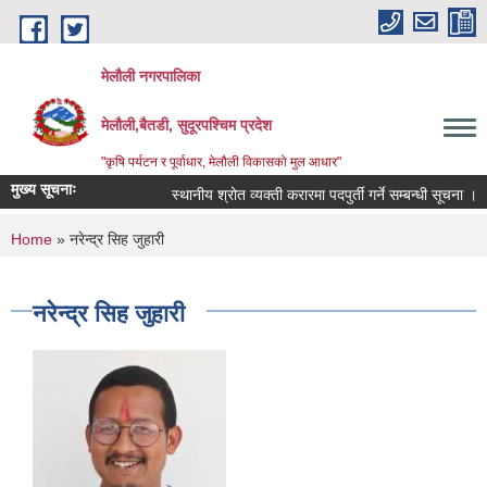
Skip to main content
मेलौली नगरपालिका
मेलौली,बैतडी, सुदूरपश्‍चिम प्रदेश
"कृषि पर्यटन र पूर्वाधार, मेलौली विकासको मुल आधार"
मुख्य सूचनाः
स्थानीय श्रोत व्यक्ती करारमा पदपुर्ती गर्ने सम्बन्धी सूचना ।
You are here
Home
» नरेन्द्र सिह जुहारी
नरेन्द्र सिह जुहारी