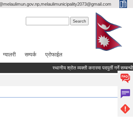
o@melaulimun.gov.np,melaulimunicipality2073@gmail.com
Search form
Search
ग्यालरी
सम्पर्क
प्रोफाईल
स्थानीय श्रोत व्यक्ती करारमा पदपुर्ती गर्ने सम्बन्धी सू