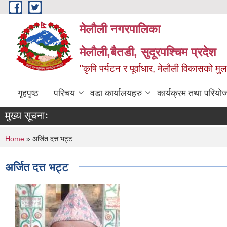
Skip to main content
मेलौली नगरपालिका
मेलौली,बैतडी, सुदूरपश्‍चिम प्रदेश
"कृषि पर्यटन र पूर्वाधार, मेलौली विकासको म
गृहपृष्ठ
परिचय
वडा कार्यालयहरु
कार्यक्रम तथा परियो
मुख्य सूचनाः
You are here
Home
» अर्जित दत्त भट्ट
अर्जित दत्त भट्ट