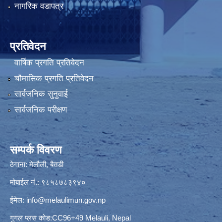
नागरिक वडापत्र
प्रतिवेदन
वार्षिक प्रगति प्रतिवेदन
चौमासिक प्रगति प्रतिवेदन
सार्वजनिक सुनुवाई
सार्वजनिक परीक्षण
सम्पर्क विवरण
ठेगाना: मेलौली, बैतडी
मोबाईल नं.: ९८५८७८३९४०
ईमेल:
info@melaulimun.gov.np
गुगल प्लस कोड:CC96+49 Melauli, Nepal