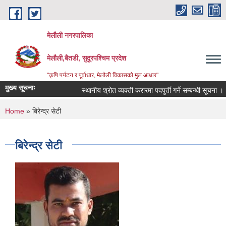
Skip to main content
मेलौली नगरपालिका
मेलौली,बैतडी, सुदूरपश्‍चिम प्रदेश
"कृषि पर्यटन र पूर्वाधार, मेलौली विकासको मुल आधार"
मुख्य सूचनाः
स्थानीय श्रोत व्यक्ती करारमा पदपुर्ती गर्ने सम्बन्धी सूचना ।
You are here
Home
» बिरेन्द्र सेटी
बिरेन्द्र सेटी