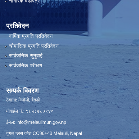
नागरिक वडापत्र
प्रतिवेदन
वार्षिक प्रगति प्रतिवेदन
चौमासिक प्रगति प्रतिवेदन
सार्वजनिक सुनुवाई
सार्वजनिक परीक्षण
सम्पर्क विवरण
ठेगाना: मेलौली, बैतडी
मोबाईल नं.: ९८५८७८३९४०
ईमेल:
info@melaulimun.gov.np
गुगल प्लस कोड:CC96+49 Melauli, Nepal