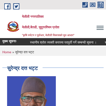
Skip to main content
मेलौली नगरपालिका
मेलौली,बैतडी, सुदूरपश्‍चिम प्रदेश
"कृषि पर्यटन र पूर्वाधार, मेलौली विकासको मुल आधार"
मुख्य सूचनाः
स्थानीय श्रोत व्यक्ती करारमा पदपुर्ती गर्ने सम्बन्धी सूचना ।
सरुव
You are here
Home
» सुरेन्द्र दत्त भट्ट
सुरेन्द्र दत्त भट्ट