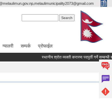
o@melaulimun.gov.np,melaulimunicipality2073@gmail.com
Search form
Search
ग्यालरी
सम्पर्क
प्रोफाईल
स्थानीय श्रोत व्यक्ती करारमा पदपुर्ती गर्ने सम्बन्धी सूचन