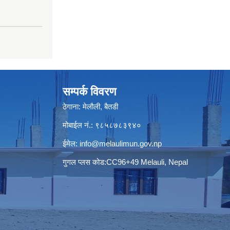
सम्पर्क विवरण
ठेगाना: मेलौली, बैतडी
मोबाईल नं.: ९८५८७८३९४०
ईमेल:
info@melaulimun.gov.np
गुगल प्लस कोड:CC96+49 Melauli, Nepal