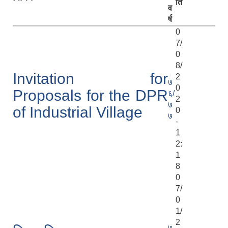
ति
व
र्ष
0
7/
0
8/
Invitation for
2
७
0
Proposals for the DPR
६/
2
७
of Industrial Village
0
७
-
1
2:
1
8
0
7/
0
1/
2
७