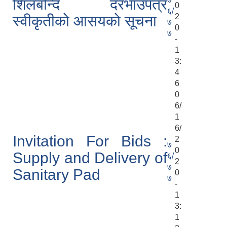
शिलबन्दि दरभाउपत्र
0
६/
2
स्वीकृतीको आसयको सूचना
७
0
७
-
1
3:
4
6
0
6/
1
6/
Invitation For Bids :
2
७
0
Supply and Delivery of
६/
2
७
Sanitary Pad
0
७
-
1
3:
1