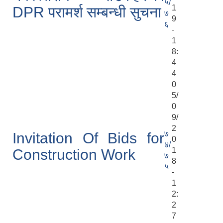
५/
1
DPR परामर्श सम्बन्धी सुचना
७
9
६
-
1
8:
4
4
0
5/
0
9/
2
७
Invitation Of Bids for
0
४/
1
Construction Work
७
8
५
-
1
2:
2
7