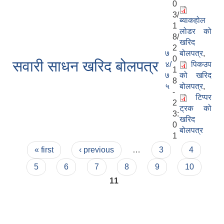
0
3/
ब्याकहोल
1
लोडर को
8/
खरिद
2
७
बोलपत्र
,
0
सवारी साधन खरिद बोलपत्र
४/
पिकउप
1
७
को खरिद
8
५
बोलपत्र
,
-
टिप्पर
2
ट्रक को
3:
खरिद
0
बोलपत्र
1
Pages
« first
‹ previous
…
3
4
5
6
7
8
9
10
11