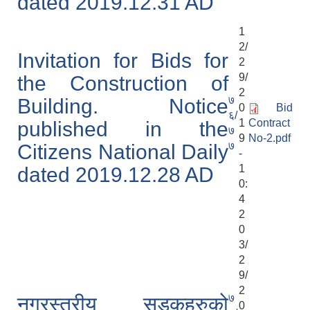
dated 2019.12.31 AD
1
2/
Invitation for Bids for
2
9/
the Construction of
2
७
Building. Notice
0
Bid
६/
1
Contract
published in the
७
9
No-2.pdf
७
Citizens National Daily
-
1
dated 2019.12.28 AD
0:
4
2
0
3/
2
9/
2
७
नगरस्तरीय सडकहरुको
0