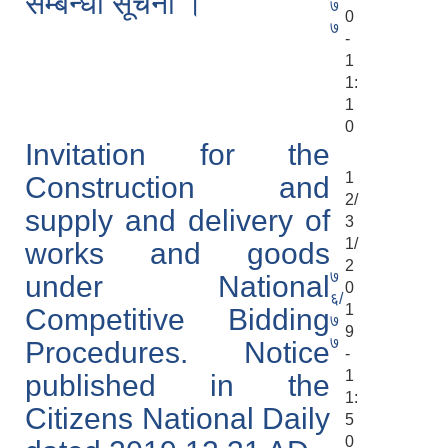
सम्बन्धी सूचना ।
७
0
७
-
1
1:
1
0
Invitation for the
1
Construction and
2/
supply and delivery of
3
1/
works and goods
2
७
under National
0
६/
1
Competitive Bidding
७
9
७
Procedures. Notice
-
1
published in the
1:
Citizens National Daily
5
0