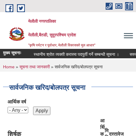
Skip to main content
मेलौली नगरपालिका
मेलौली,बैतडी, सुदूरपश्‍चिम प्रदेश
"कृषि पर्यटन र पूर्वाधार, मेलौली विकासको मुल आधार"
मुख्य सूचनाः
स्थानीय श्रोत व्यक्ती करारमा पदपुर्ती गर्ने सम्बन्धी सूचना ।
सरुवा सह
You are here
Home
»
सूचना तथा जानकारी
» सार्वजनिक खरिद/बोलपत्र सूचना
सार्वजनिक खरिद/बोलपत्र सूचना
आर्थिक वर्ष
आ
र्थि
मि
शिर्षक
क
दस्तावेज